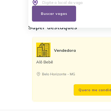
Super destaques
Vendedora
Alô Bebê
Belo Horizonte
-
MG
Quero me candi