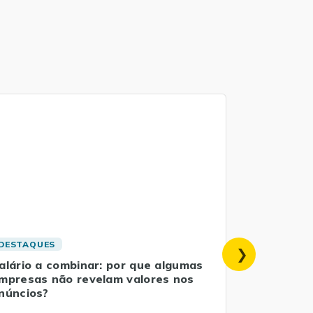
DESTAQUES
DESTAQUE
alário a combinar: por que algumas
4 dicas pa
mpresas não revelam valores nos
emprego e
núncios?
Conquistar 