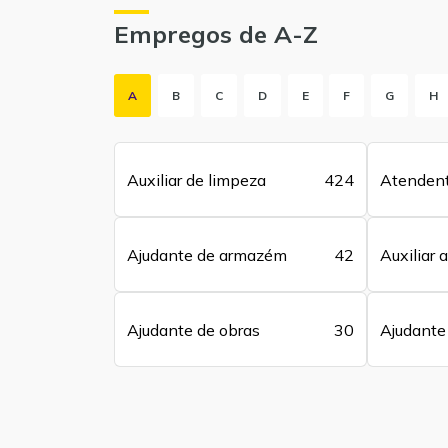
Empregos de A-Z
A
B
C
D
E
F
G
H
Auxiliar de limpeza
424
Atenden
Ajudante de armazém
42
Auxiliar 
Ajudante de obras
30
Ajudante