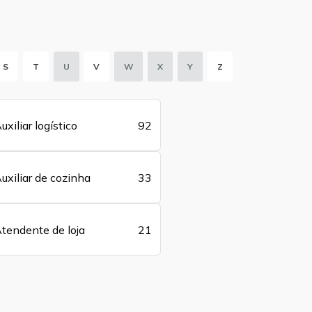
S
T
U
V
W
X
Y
Z
uxiliar logístico
92
uxiliar de cozinha
33
tendente de loja
21