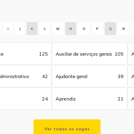
I
J
K
L
M
N
O
P
Q
R
te
125
Auxiliar de serviços gerais
105
A
administrativo
42
Ajudante geral
39
A
24
Aprendiz
21
A
Ver todas as vagas