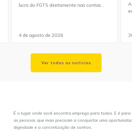
A
s
lucro do FGTS diretamente nas contas
e
vinculadas dos trabalhadores a título de
a
distribuição de resultado. Cerca de 138
G
milhões de brasileiros devem receber o
A
crédito. Na terça-feira, dia 28 de julho, o
4 de agosto de 2026
3
a
Conselho Curador do FGTS definiu que
c
89% do lucro do exercício de 2025, que
d
alcançou […] O post Trabalhadores
a
receberão R$ 13 bilhões do lucro do FGTS
Ver todas as notícias
s
apareceu primeiro em O Amarelinho.
c
r
p
É o lugar onde você encontra emprego para todos. E é para
as pessoas que mais precisam a conquistar uma oportunidade
dignidade e a concretização de sonhos.