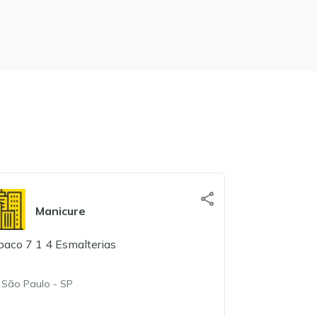
Manicure
Aux
paco 7 1 4 Esmalterias
Nova Portal 
São Paulo
São Paulo
-
SP
Contato direto 