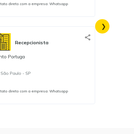
tato direto com a empresa: Whatsapp
Compareciment
Recepcionista
Ch
nto Portuga
Santo Portug
São Paulo
-
SP
São Paulo
tato direto com a empresa: Whatsapp
Contato direto