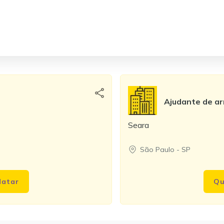
Ajudante de a
Seara
São Paulo
-
SP
datar
Qu